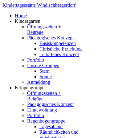
Kindertagesstätte Windischbergerdorf
Home
Kindergarten
Öffnungszeiten +
Beiträge
Pädagogisches Konzept
Basiskompetenzen
Christliche Erziehung
Teiloffenes Konzept
Portfolio
Unsere Gruppen
Stern
Sonne
Anmeldung
Krippengruppe
Öffnungszeiten +
Beiträge
Pädagogisches Konzept
Eingewöhnung
Portfolio
Regenbogengruppe
Tagesablauf
Räumlichkeiten und
Spielmaterial