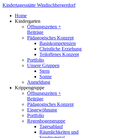
Kindertagesstätte Windischbergerdorf
Home
Kindergarten
Öffnungszeiten +
Beiträge
Pädagogisches Konzept
Basiskompetenzen
Christliche Erziehung
Teiloffenes Konzept
Portfolio
Unsere Gruppen
Stern
Sonne
Anmeldung
Krippengruppe
Öffnungszeiten +
Beiträge
Pädagogisches Konzept
Eingewöhnung
Portfolio
Regenbogengruppe
Tagesablauf
Räumlichkeiten und
Spielmaterial