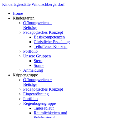
Kindertagesstätte Windischbergerdorf
Home
Kindergarten
Öffnungszeiten +
Beiträge
Pädagogisches Konzept
Basiskompetenzen
Christliche Erziehung
Teiloffenes Konzept
Portfolio
Unsere Gruppen
Stern
Sonne
Anmeldung
Krippengruppe
Öffnungszeiten +
Beiträge
Pädagogisches Konzept
Eingewöhnung
Portfolio
Regenbogengruppe
Tagesablauf
Räumlichkeiten und
Spielmaterial